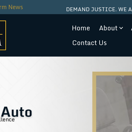
irm News
DEMAND JUSTICE. WE 
Home
About
Contact Us
 Auto
llence