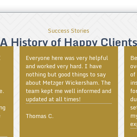
Success Stories
A History of Happy Client
I
Everyone here was very helpful
Be
and worked very hard. I have
ov
nothing but good things to say
of
about Metzger Wickersham. The
in
e.
team kept me well informed and
fo
updated at all times!
du
ng
se
e
my
Thomas C.
ex
!