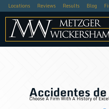
Skip
Locations
Reviews
Results
Blog
F
to
content
Accidentes de
Choose A Firm With A History of Exce