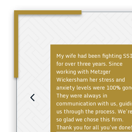
een more than
My wife had been fighting SS
anding and
for over three years. Since
 For that I am
working with Metzger
ive. Thank you
Wickersham her stress and
u did and are
anxiety levels were 100% gon
They were always in
Previous
communication with us, guidi
us through the process. We’r
so glad we chose this firm.
Thank you for all you’ve done