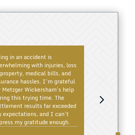
s
ing in an accident is
Metzger Wicke
erwhelming with injuries, loss
best. They help
 property, medical bills, and
we made some 
surance hassles. I’m grateful
along the way.
r Metzger Wickersham’s help
great group of
ring this trying time. The
are the people
Next
ttlement results far exceeded
got all our medi
 expectations, and I can’t
was a great ex
press my gratitude enough.
throughout the
settled and end