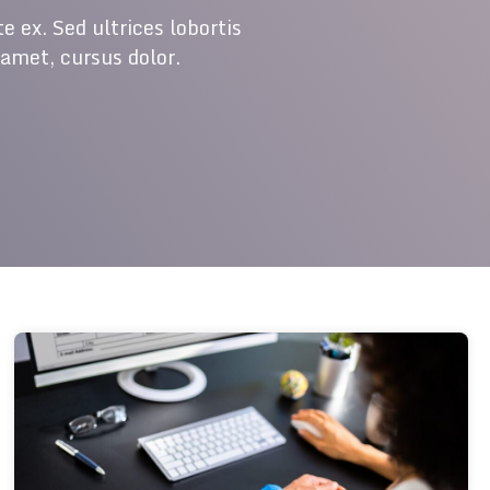
 ex. Sed ultrices lobortis
amet, cursus dolor.