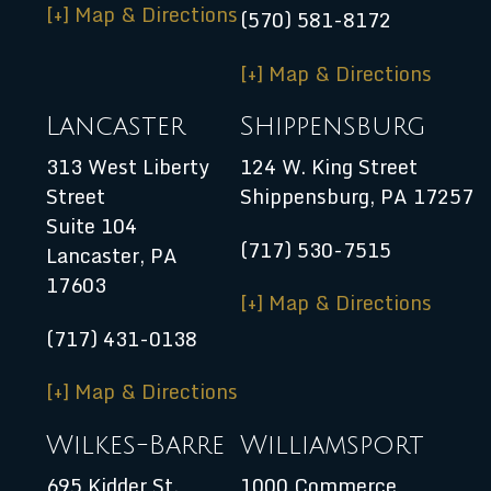
[+] Map & Directions
(570) 581-8172
[+] Map & Directions
Lancaster
Shippensburg
313 West Liberty
124 W. King Street
Street
Shippensburg
,
PA
17257
Suite 104
(717) 530-7515
Lancaster, PA
17603
[+] Map & Directions
(717) 431-0138
[+] Map & Directions
Wilkes-Barre
Williamsport
695 Kidder St.
1000 Commerce