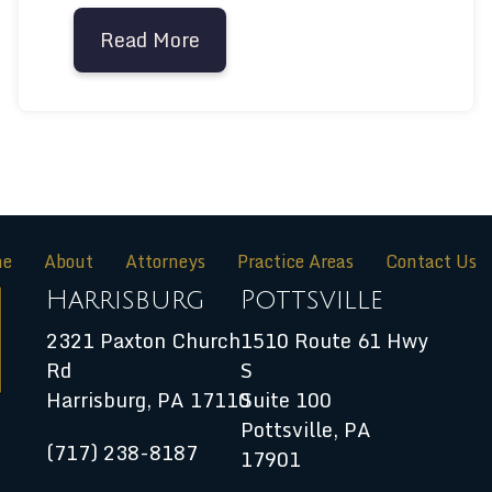
ente Laboral en York, PA: Lo que Necesitas Saber p
Read More
about Abogado de Wilkes-Barr
e
About
Attorneys
Practice Areas
Contact Us
Harrisburg
Pottsville
2321 Paxton Church
1510 Route 61 Hwy
Rd
S
Harrisburg
,
PA
17110
Suite 100
Pottsville, PA
(717) 238-8187
17901