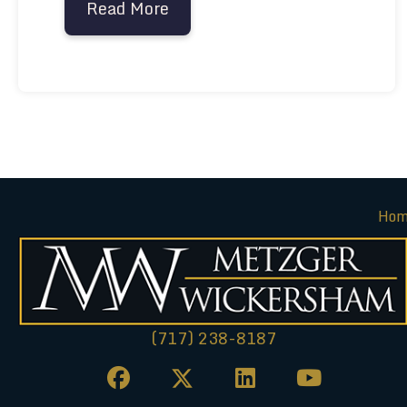
Read More
about Compensación por Accid
Hom
(717) 238-8187