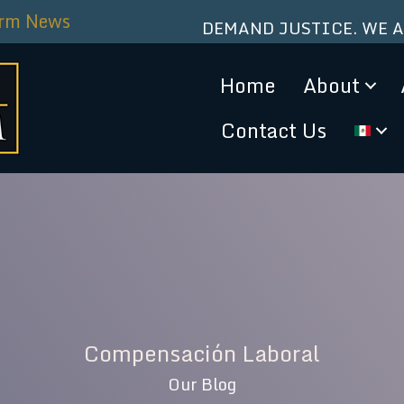
irm News
DEMAND JUSTICE. WE 
Home
About
Contact Us
Compensación Laboral
Our Blog