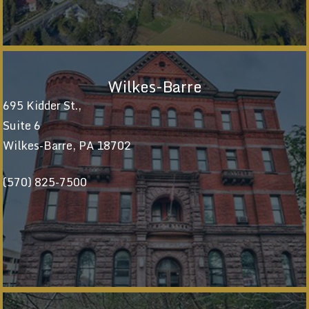
Wilkes-Barre
695 Kidder St.,
Suite 6
Wilkes-Barre, PA 18702
(570) 825-7500