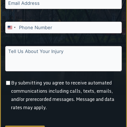
U
n
i
t
e
d
S
t
By submitting you agree to receive automated
a
t
communications including calls, texts, emails,
e
and/or prerecorded messages. Message and data
s
rates may apply.
+
1