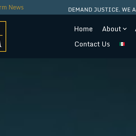
irm News
DEMAND JUSTICE. WE 
Home
About
Contact Us