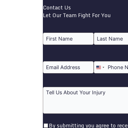
Contact Us
Let Our Team Fight For You
United
States
+1
By submitting you agree to rece