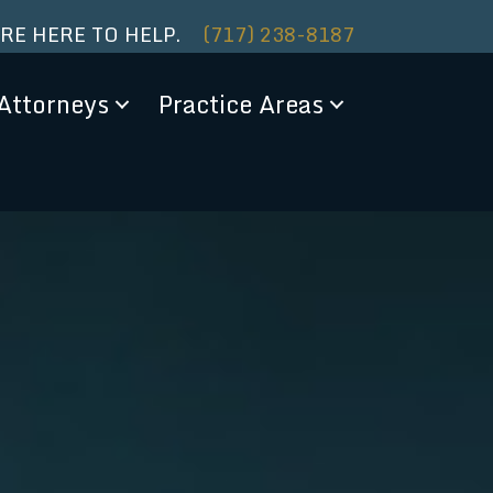
ARE HERE TO HELP.
(717) 238-8187
Attorneys
Practice Areas