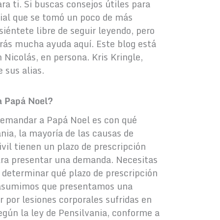
ra ti. Si buscas consejos útiles para
ial que se tomó un poco de más
siéntete libre de seguir leyendo, pero
rás mucha ayuda aquí. Este blog está
 Nicolás, en persona. Kris Kringle,
 sus alias.
a Papá Noel?
 demandar a Papá Noel es con qué
nia, la mayoría de las causas de
vil tienen un plazo de prescripción
ra presentar una demanda. Necesitas
Ca
 determinar qué plazo de prescripción
Santa Rear-Ended Me,
At
g, asumimos que presentamos una
Where Can I Sue Him?
Li
 por lesiones corporales sufridas en
egún la ley de Pensilvania, conforme a