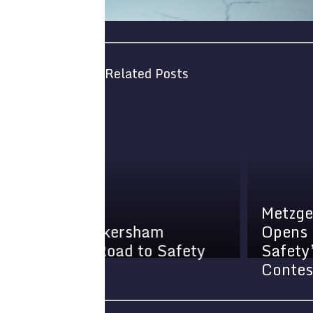
Related Posts
Metzger Wickersh
ickersham
Opens 2025 ‘Road 
 Road to Safety
Safety’ Scholarshi
Contest