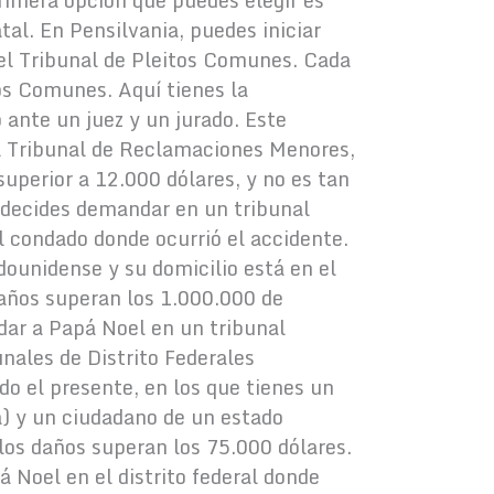
primera opción que puedes elegir es
al. En Pensilvania, puedes iniciar
n el Tribunal de Pleitos Comunes. Cada
os Comunes. Aquí tienes la
ante un juez y un jurado. Este
l Tribunal de Reclamaciones Menores,
uperior a 12.000 dólares, y no es tan
Si decides demandar en un tribunal
l condado donde ocurrió el accidente.
ounidense y su domicilio está en el
años superan los 1.000.000 de
ar a Papá Noel en un tribunal
unales de Distrito Federales
ido el presente, en los que tienes un
a) y un ciudadano de un estado
 los daños superan los 75.000 dólares.
á Noel en el distrito federal donde