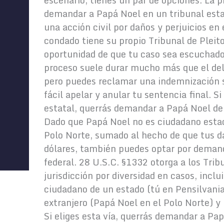
escenario, tienes un par de opciones. La 
demandar a Papá Noel en un tribunal estat
una acción civil por daños y perjuicios e
condado tiene su propio Tribunal de Pleit
oportunidad de que tu caso sea escuchado 
proceso suele durar mucho más que el de
pero puedes reclamar una indemnización s
fácil apelar y anular tu sentencia final. 
estatal, querrás demandar a Papá Noel de
Dado que Papá Noel no es ciudadano estad
Polo Norte, sumado al hecho de que tus d
dólares, también puedes optar por demand
federal. 28 U.S.C. §1332 otorga a los Trib
jurisdicción por diversidad en casos, inclu
ciudadano de un estado (tú en Pensilvani
extranjero (Papá Noel en el Polo Norte) y
Si eliges esta vía, querrás demandar a Pap