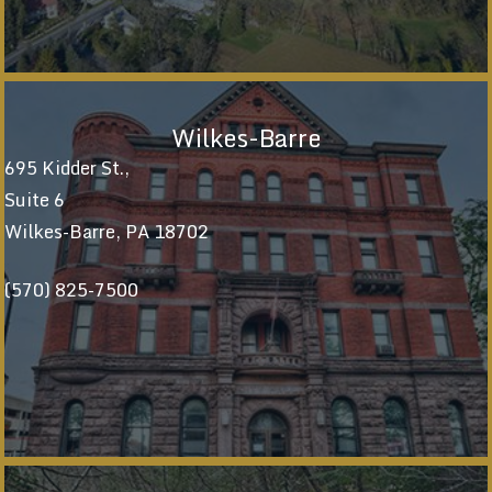
Wilkes-Barre
695 Kidder St.,
Suite 6
Wilkes-Barre, PA 18702
(570) 825-7500