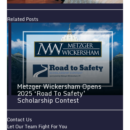
Related Posts
Metzger Wickersham Opens
2025 ‘Road To Safety’
6
Scholarship Contest
I
Contact Us
Let Our Team Fight For You