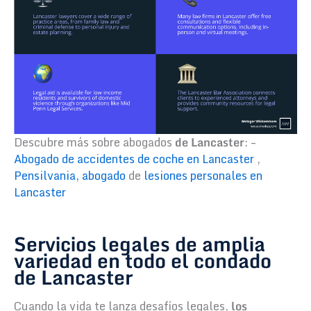
Descubre más sobre abogados
de Lancaster
: –
Abogado de accidentes de coche en Lancaster
,
Pensilvania, abogado
de
lesiones personales en
Lancaster
Servicios legales de amplia
variedad en todo el condado
de Lancaster
Cuando la vida te lanza desafíos legales,
los