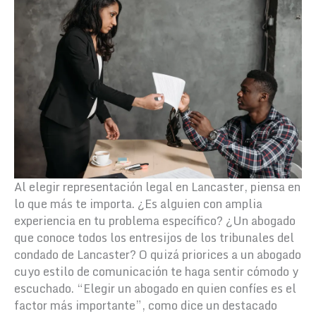
Al elegir representación legal en Lancaster, piensa en
lo que más te importa. ¿Es alguien con amplia
experiencia en tu problema específico? ¿Un abogado
que conoce todos los entresijos de los tribunales del
condado de Lancaster? O quizá priorices a un abogado
cuyo estilo de comunicación te haga sentir cómodo y
escuchado. “Elegir un abogado en quien confíes es el
factor más importante”, como dice un destacado