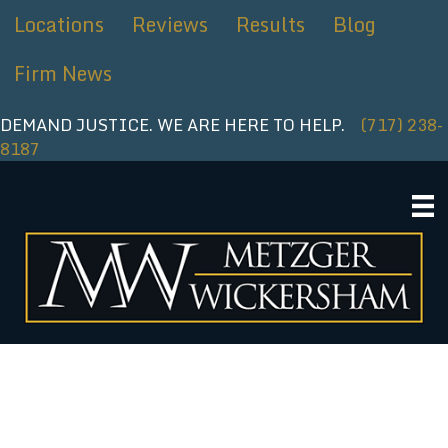
Ir
Locations
Reviews
Results
Blog
al
contenido
Firm News
DEMAND JUSTICE. WE ARE HERE TO HELP.
(717) 238-
8187