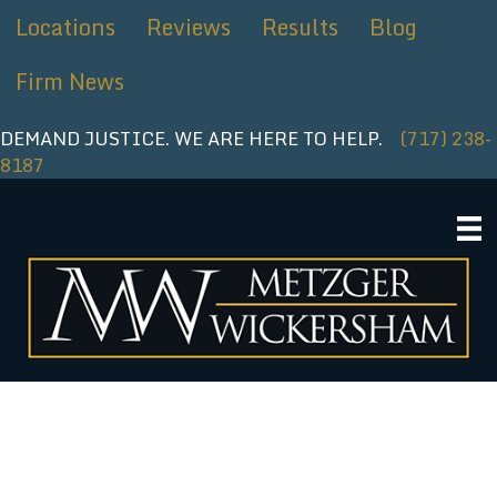
Ir
Locations
Reviews
Results
Blog
al
contenido
Firm News
DEMAND JUSTICE. WE ARE HERE TO HELP.
(717) 238-
8187