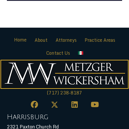
Home
About
Attorneys
Practice Areas
Contact Us
(717) 238-8187
Harrisburg
2321 Paxton Church Rd