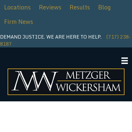
Ir
Locations
Reviews
Results
Blog
al
contenido
Firm News
DEMAND JUSTICE. WE ARE HERE TO HELP.
(717) 238-
8187