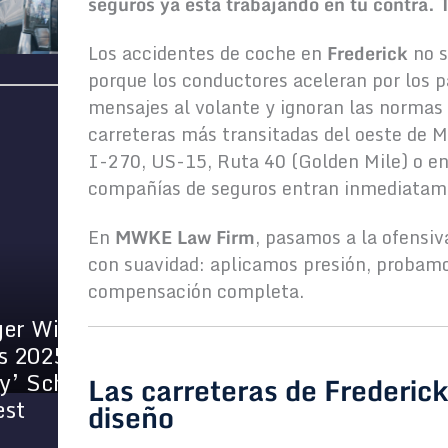
seguros ya está trabajando en tu contra.
Los accidentes de coche en
Frederick
no s
porque los conductores aceleran por los pa
mensajes al volante y ignoran las normas 
carreteras más transitadas del oeste de M
I-270, US-15, Ruta 40 (Golden Mile) o en 
compañías de seguros entran inmediatam
En
MWKE Law Firm
, pasamos a la ofensiv
con suavidad: aplicamos presión, probamo
compensación completa.
am
To
p
6 Causes of Catastrophic
Las carreteras de Frederick
Injuries
diseño