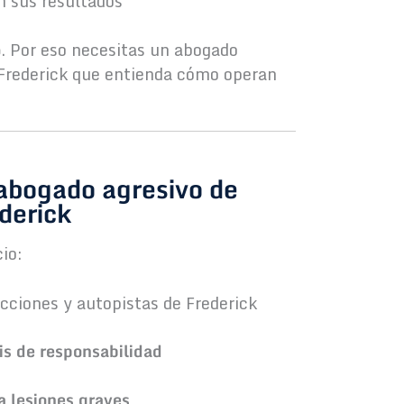
n sus resultados
o
. Por eso necesitas un abogado
n Frederick que entienda cómo operan
abogado agresivo de
derick
io:
ecciones y autopistas de Frederick
is de responsabilidad
 lesiones graves