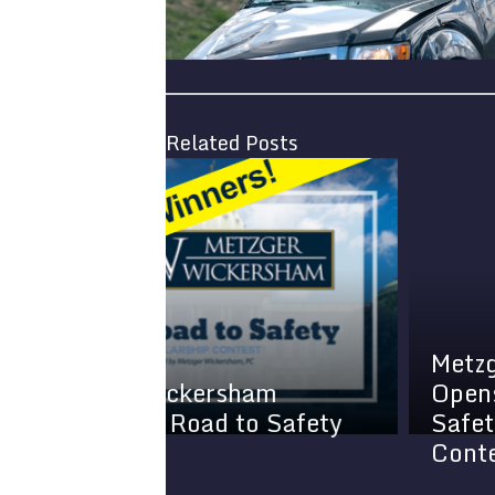
Related Posts
Metzger Wickersh
ickersham
Opens 2025 ‘Road 
 Road to Safety
Safety’ Scholarshi
Contest