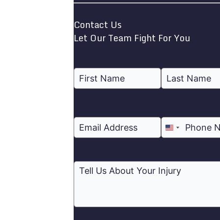
Contact Us
Let Our Team Fight For You
United
States
+1