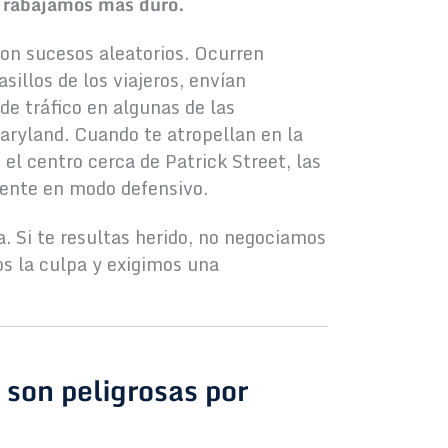
 Trabajamos más duro.
on sucesos aleatorios. Ocurren
sillos de los viajeros, envían
de tráfico en algunas de las
aryland. Cuando te atropellan en la
el centro cerca de Patrick Street, las
ente en modo defensivo.
a. Si te resultas herido, no negociamos
s la culpa y exigimos una
Ca
Santa Rear-Ended Me,
At
 son peligrosas por
Where Can I Sue Him?
Li