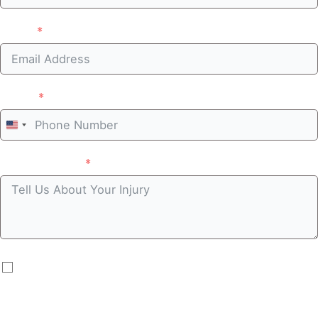
Email
Phone
United
States
Case summary
+1
By submitting you agree to receive automated
communications including calls, texts, emails, and/or
prerecorded messages. Message and data rates may